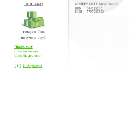
в ОПЕРУ МГТУ Банка России;
ВАШ ЗАКАЗ
БИК
044525225
ИНН
7707083893
товаров:
0 шт.
на сумму:
0 руб.
Прайс-лист
Способы оплаты
Способы доставки
[ i ]
Информация