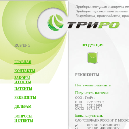
Приборы контроля и защиты от
Приборы персональной защиты 
Разработка, производство, пр
RUS
/ENG
ПРОДУКЦИЯ
ГЛАВНАЯ
КОНТАКТЫ
РЕКВИЗИТЫ
ЗАКОНЫ
И ГОСТЫ
Платежные реквизиты:
ПАТЕНТЫ
Получатель платежа:
РЕКВИЗИТЫ
ООО «ТриРо»
ИНН
7721582333
КПП
772101001
ДИЛЕРАМ
ОКПО
99719371
Банк получателя:
ВОПРОСЫ
И ОТВЕТЫ
ОАО "СБЕРБАНК РОССИИ" Г. МОСК
р/с
40702810938360108986
к/с
30101810400000000225