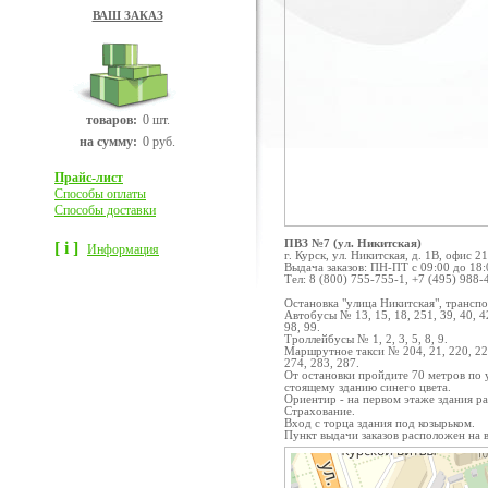
ВАШ ЗАКАЗ
товаров:
0 шт.
на сумму:
0 руб.
Прайс-лист
Способы оплаты
Способы доставки
ПВЗ №7 (ул. Никитская)
[ i ]
Информация
г. Курск, ул. Никитская, д. 1В, офис 2
Выдача заказов: ПН-ПТ с 09:00 до 18:
Тел: 8 (800) 755-755-1, +7 (495) 988-
Остановка "улица Никитская", транспо
Автобусы № 13, 15, 18, 251, 39, 40, 42 к
98, 99.
Троллейбусы № 1, 2, 3, 5, 8, 9.
Маршрутное такси № 204, 21, 220, 226,
274, 283, 287.
От остановки пройдите 70 метров по 
стоящему зданию синего цвета.
Ориентир - на первом этаже здания р
Страхование.
Вход с торца здания под козырьком.
Пункт выдачи заказов расположен на 