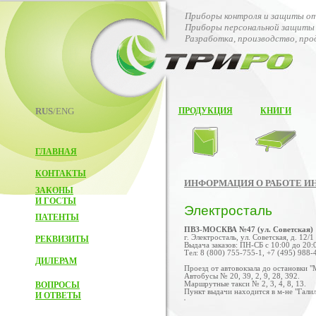
Приборы контроля и защиты от
Приборы персональной защиты 
Разработка, производство, пр
RUS
/ENG
ПРОДУКЦИЯ
КНИГИ
ГЛАВНАЯ
КОНТАКТЫ
ИНФОРМАЦИЯ О РАБОТЕ И
ЗАКОНЫ
И ГОСТЫ
Электросталь
ПАТЕНТЫ
ПВЗ-МОСКВА №47 (ул. Советская)
г. Электросталь, ул. Советская, д. 12/1
РЕКВИЗИТЫ
Выдача заказов: ПН-СБ с 10:00 до 20:
Тел: 8 (800) 755-755-1, +7 (495) 988-
ДИЛЕРАМ
Проезд от автовокзала до остановки "
Автобусы № 20, 39, 2, 9, 28, 392.
ВОПРОСЫ
Маршрутные такси № 2, 3, 4, 8, 13.
Пункт выдачи находится в м-не "Галил
И ОТВЕТЫ