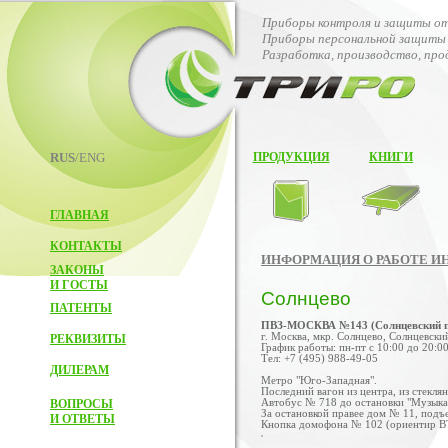
Приборы контроля и защиты от
Приборы персональной защиты 
Разработка, производство, пр
RUS
/ENG
ПРОДУКЦИЯ
КНИГИ
ГЛАВНАЯ
КОНТАКТЫ
ИНФОРМАЦИЯ О РАБОТЕ И
ЗАКОНЫ
И ГОСТЫ
Солнцево
ПАТЕНТЫ
ПВЗ-МОСКВА №143 (Солнцевский п
г. Москва, мкр. Солнцево, Солнцевский
РЕКВИЗИТЫ
График работы: пн-пт с 10:00 до 20:00
Тел: +7 (495) 988-49-05
ДИЛЕРАМ
Метро "Юго-Западная".
Последний вагон из центра, из стекля
ВОПРОСЫ
Автобус № 718 до остановки "Музыкал
За остановкой правее дом № 11, подъе
И ОТВЕТЫ
Кнопка домофона № 102 (ориентир В