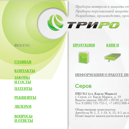
Приборы контроля и защиты от
Приборы персональной защиты 
Разработка, производство, пр
RUS
/ENG
ПРОДУКЦИЯ
КНИГИ
ГЛАВНАЯ
КОНТАКТЫ
ИНФОРМАЦИЯ О РАБОТЕ И
ЗАКОНЫ
И ГОСТЫ
Серов
ПАТЕНТЫ
ПВЗ №2 (ул. Карла Маркса)
г. Серов, ул. Карла Маркса, д. 19
РЕКВИЗИТЫ
Выдача заказов: ПН-ПТ с 09:00 до 18:
Тел: 8 (800) 755-755-1, +7 (495) 988-
ДИЛЕРАМ
Общественным транспортом:
Автобусы № 2, 3, 1-10, 4, 15, 4-1 до 
ВОПРОСЫ
Пункт выдачи заказов расположен в ре
И ОТВЕТЫ