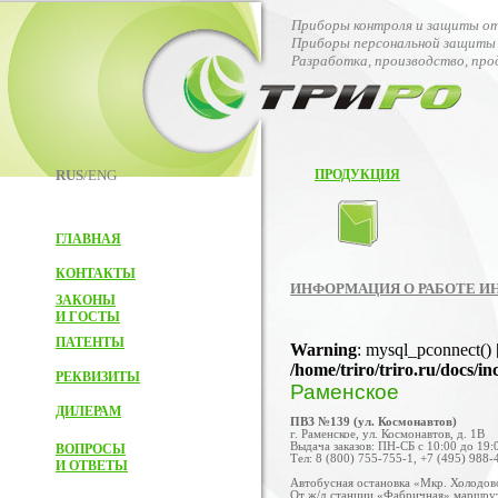
Приборы контроля и защиты от
Приборы персональной защиты 
Разработка, производство, пр
RUS
/ENG
ПРОДУКЦИЯ
ГЛАВНАЯ
КОНТАКТЫ
ИНФОРМАЦИЯ О РАБОТЕ И
ЗАКОНЫ
И ГОСТЫ
ПАТЕНТЫ
Warning
: mysql_pconnect() 
/home/triro/triro.ru/docs/i
РЕКВИЗИТЫ
Раменское
ДИЛЕРАМ
ПВЗ №139 (ул. Космонавтов)
г. Раменское, ул. Космонавтов, д. 1В
Выдача заказов: ПН-СБ с 10:00 до 19:0
ВОПРОСЫ
Тел: 8 (800) 755-755-1, +7 (495) 988-
И ОТВЕТЫ
Автобусная остановка «Мкр. Холодово
От ж/д станции «Фабричная» маршрут