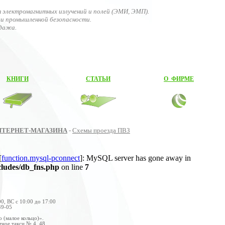
 электромагнитных излучений и полей (ЭМИ, ЭМП).
и промышленной безопасности.
одажа.
КНИГИ
СТАТЬИ
О ФИРМЕ
НТЕРНЕТ-МАГАЗИНА
-
Схемы проезда ПВЗ
[
function.mysql-pconnect
]: MySQL server has gone away in
ncludes/db_fns.php
on line
7
0, ВС с 10:00 до 17:00
49-05
 (малое кольцо)».
ное такси № 4, 48.