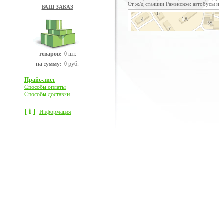
От ж/д станции Раменское: автобусы 
ВАШ ЗАКАЗ
товаров:
0 шт.
на сумму:
0 руб.
Прайс-лист
Способы оплаты
Способы доставки
[ i ]
Информация