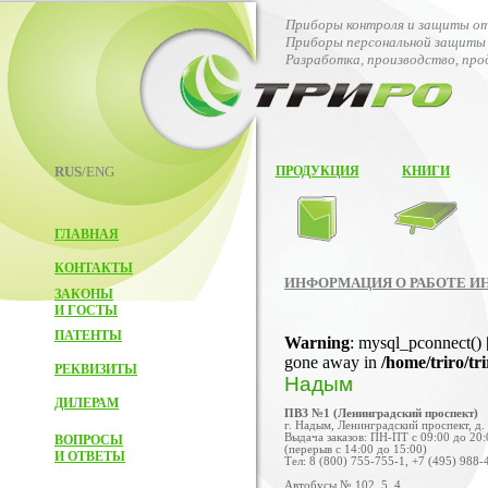
Приборы контроля и защиты от
Приборы персональной защиты 
Разработка, производство, пр
RUS
/ENG
ПРОДУКЦИЯ
КНИГИ
ГЛАВНАЯ
КОНТАКТЫ
ИНФОРМАЦИЯ О РАБОТЕ И
ЗАКОНЫ
И ГОСТЫ
ПАТЕНТЫ
Warning
: mysql_pconnect() 
gone away in
/home/triro/tr
РЕКВИЗИТЫ
Надым
ДИЛЕРАМ
ПВЗ №1 (Ленинградский проспект)
г. Надым, Ленинградский проспект, д.
Выдача заказов: ПН-ПТ с 09:00 до 20:
ВОПРОСЫ
(перерыв с 14:00 до 15:00)
И ОТВЕТЫ
Тел: 8 (800) 755-755-1, +7 (495) 988-
Автобусы № 102, 5, 4.