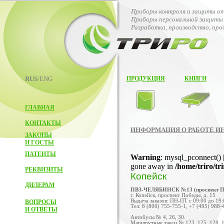
Приборы контроля и защиты от
Приборы персональной защиты 
Разработка, производство, пр
RUS
/ENG
ПРОДУКЦИЯ
КНИГИ
ГЛАВНАЯ
КОНТАКТЫ
ИНФОРМАЦИЯ О РАБОТЕ И
ЗАКОНЫ
И ГОСТЫ
ПАТЕНТЫ
Warning
: mysql_pconnect() 
gone away in
/home/triro/tr
РЕКВИЗИТЫ
Копейск
ДИЛЕРАМ
ПВЗ-ЧЕЛЯБИНСК №13 (проспект П
г. Копейск, проспект Победы, д. 15
Выдача заказов: ПН-ПТ с 09:00 до 19:0
ВОПРОСЫ
Тел: 8 (800) 755-755-1, +7 (495) 988-
И ОТВЕТЫ
Автобусы № 4, 26, 30.
Маршрутные такси № 123, 125, 128, 13