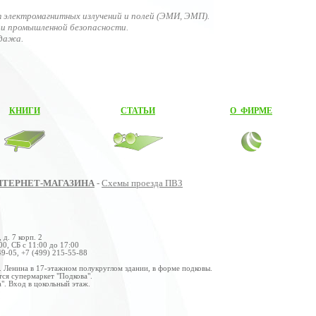
 электромагнитных излучений и полей (ЭМИ, ЭМП).
и промышленной безопасности.
одажа.
КНИГИ
СТАТЬИ
О ФИРМЕ
НТЕРНЕТ-МАГАЗИНА
-
Схемы проезда ПВЗ
 д. 7 корп. 2
00, СБ с 11:00 до 17:00
49-05, +7 (499) 215-55-88
. Ленина в 17-этажном полукруглом здании, в форме подковы.
ся супермаркет "Подкова".
". Вход в цокольный этаж.