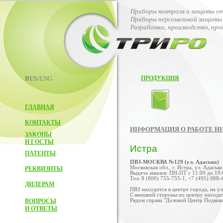
Приборы контроля и защиты от
Приборы персональной защиты 
Разработка, производство, пр
RUS
/ENG
ПРОДУКЦИЯ
ГЛАВНАЯ
КОНТАКТЫ
ИНФОРМАЦИЯ О РАБОТЕ И
ЗАКОНЫ
И ГОСТЫ
Истра
ПАТЕНТЫ
ПВЗ-МОСКВА №129 (ул. Адасько)
Московская обл., г. Истра, ул. Адасько,
РЕКВИЗИТЫ
Выдача заказов: ПН-ПТ с 11:00 до 19:
Тел: 8 (800) 755-755-1, +7 (495) 988-
ДИЛЕРАМ
ПВЗ находится в центре города, на ул
С внешней стороны по центру находит
ВОПРОСЫ
Рядом справа "Деловой Центр Подкова
И ОТВЕТЫ